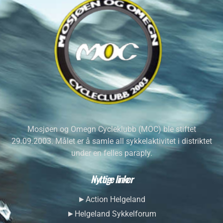
Mosjøen og Omegn Cycleklubb (MOC) ble stiftet
29.09.2003. Målet er å samle all sykkelaktivitet i distriktet
under en felles paraply.
Nyttige linker
►Action Helgeland
►Helgeland Sykkelforum