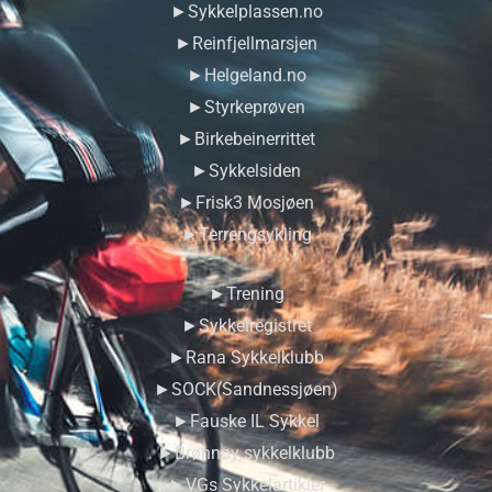
►Sykkelplassen.no
►Reinfjellmarsjen
►Helgeland.no
►Styrkeprøven
►Birkebeinerrittet
►Sykkelsiden
►Frisk3 Mosjøen
►Terrengsykling
►Trening
►Sykkelregistret
►Rana Sykkelklubb
►SOCK(Sandnessjøen)
►Fauske IL Sykkel
►Brønnøy sykkelklubb
►VGs Sykkelartikler