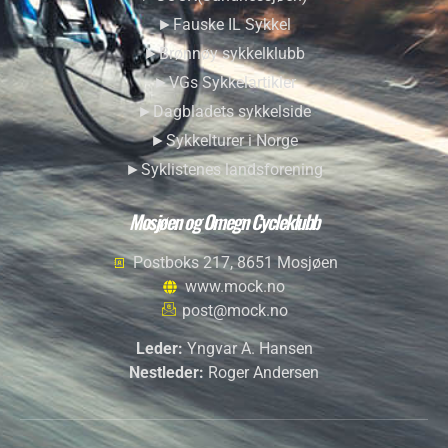
►Fauske IL Sykkel
►Brønnøy sykkelklubb
►VGs Sykkelartikler
►Dagbladets sykkelside
►Sykkelturer i Norge
►Syklistenes landsforening
Mosjøen og Omegn Cycleklubb
Postboks 217, 8651 Mosjøen
www.mock.no
post@mock.no
Leder:
Yngvar A. Hansen
Nestleder:
Roger Andersen