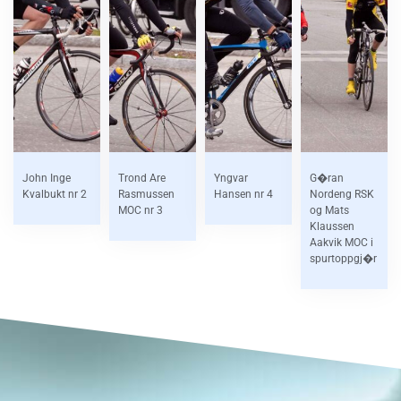
John Inge
Trond Are
Yngvar
G�ran
Kvalbukt nr 2
Rasmussen
Hansen nr 4
Nordeng RSK
MOC nr 3
og Mats
Klaussen
Aakvik MOC i
spurtoppgj�r