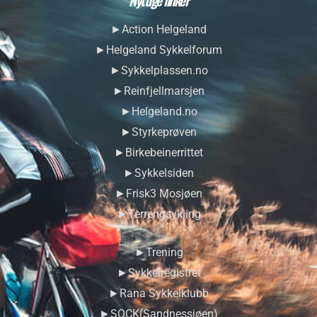
Nyttige linker
►Action Helgeland
►Helgeland Sykkelforum
►Sykkelplassen.no
►Reinfjellmarsjen
►Helgeland.no
►Styrkeprøven
►Birkebeinerrittet
►Sykkelsiden
►Frisk3 Mosjøen
►Terrengsykling
►Trening
►Sykkelregistret
►Rana Sykkelklubb
►SOCK(Sandnessjøen)