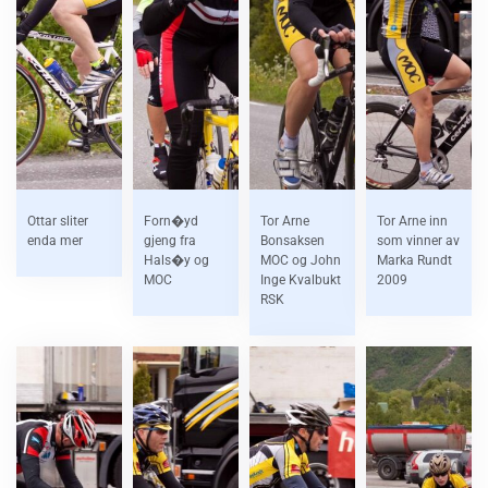
Ottar sliter
Forn�yd
Tor Arne
Tor Arne inn
enda mer
gjeng fra
Bonsaksen
som vinner av
Hals�y og
MOC og John
Marka Rundt
MOC
Inge Kvalbukt
2009
RSK