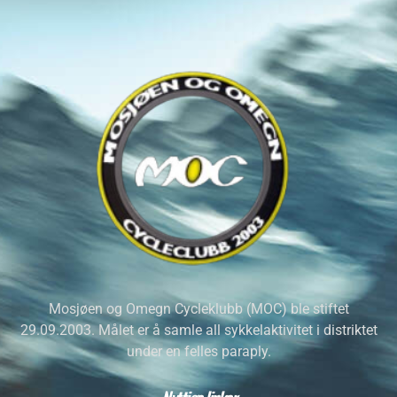
Mosjøen og Omegn Cycleklubb (MOC) ble stiftet
29.09.2003. Målet er å samle all sykkelaktivitet i distriktet
under en felles paraply.