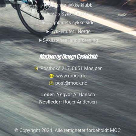
►Brønnøy sykkelklubb
►VGs Sykkelartikler
►Dagbladets sykkelside
►Sykkelturer i Norge
►Syklistenes landsforening
Mosjøen og Omegn Cycleklubb
Postboks 217, 8651 Mosjøen
www.mock.no
post@mock.no
Leder:
Yngvar A. Hansen
Nestleder:
Roger Andersen
© Copyright 2024. Alle rettigheter forbeholdt MOC.