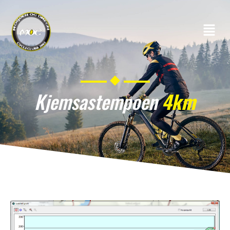
Kjemsastempoen
4km