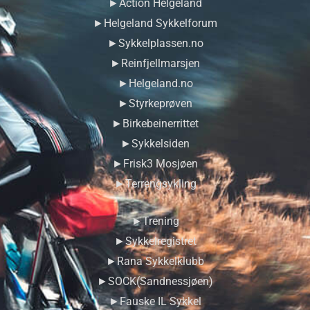
►Action Helgeland
►Helgeland Sykkelforum
►Sykkelplassen.no
►Reinfjellmarsjen
►Helgeland.no
►Styrkeprøven
►Birkebeinerrittet
►Sykkelsiden
►Frisk3 Mosjøen
►Terrengsykling
►Trening
►Sykkelregistret
►Rana Sykkelklubb
►SOCK(Sandnessjøen)
►Fauske IL Sykkel