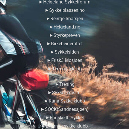
►Helgeland Sykkelforum
►Sykkelplassen.no
►Reinfjellmarsjen
►Helgeland.no
►Styrkeprøven
►Birkebeinerrittet
►Sykkelsiden
►Frisk3 Mosjøen
►Terrengsykling
►Trening
►Sykkelregistret
►Rana Sykkelklubb
►SOCK(Sandnessjøen)
►Fauske IL Sykkel
►Brønnøy sykkelklubb