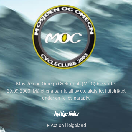
Mosjøen og Omegn Cycleklubb (MOC) ble stiftet
29.09.2003. Målet er å samle all sykkelaktivitet i distriktet
under en felles paraply.
Nyttige linker
►Action Helgeland