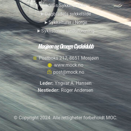
►VGs Sykkelartikler
►Dagbladets sykkelside
►Sykkelturer i Norge
►Syklistenes landsforening
Mosjøen og Omegn Cycleklubb
Postboks 217, 8651 Mosjøen
www.mock.no
post@mock.no
Leder:
Yngvar A. Hansen
Nestleder:
Roger Andersen
© Copyright 2024. Alle rettigheter forbeholdt MOC.