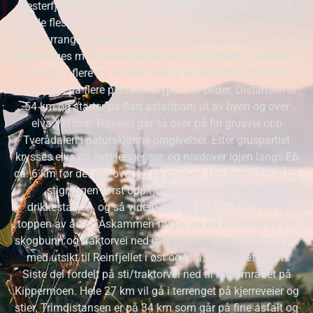
Vesterfjellrittet er MOC’s terrengritt med utfordringer nok
for de fleste. Rittet er også i år seedingritt til Birken. Rittet
ble arrangert første gang 22. august 2009, og er et av
Nordnorges mest utfordrende, men også mest varierte ritt.
Rittet går i flere av Vefsns fineste turområder. Utsikten er
fantastisk på flere plasser i løypen, se bilder. Distansen er
54 km og starter på flatt asfaltparti ut av byen og over
elva Vefsna. Traseen går så over på fin grusvei opp
Tverådalen i naturskjønne omgivelser. Etter gruspartiet
krysses elva på nytt lenger sør, og nordover igjen langs E6
ca. 6 km før det går over på ny grusvei. Her begynner vi på
stigningen først opp til Ravatsåsen der det er
drikkestasjon, og så videre opp på traktor/kjerrevei til
toppen av åsen. Åskammen følges på en blanding av sti,
skogbunn og traktorvei ned mot Bjørnålisetra. Et flott parti
med utsikt til Reinfjellet i øst og bl.a Grøvfjellet i vest.
Siste del fordelt på sti/traktorvei ned til målområdet på
Kippermoen. Hele 27 km vil gå i terrenget på kjerreveier og
stier. Trimdistansen er på 34 km som går på fine asfalt og