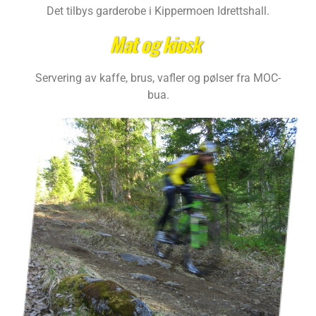
Det tilbys garderobe i Kippermoen Idrettshall.
Mat og kiosk
Servering av kaffe, brus, vafler og pølser fra MOC-
bua.