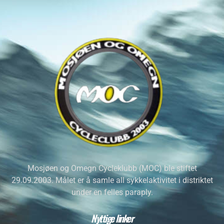
Mosjøen og Omegn Cycleklubb (MOC) ble stiftet
29.09.2003. Målet er å samle all sykkelaktivitet i distriktet
under en felles paraply.
Nyttige linker