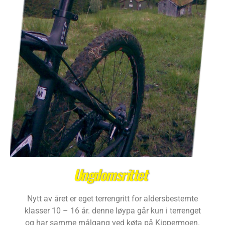
Ungdomsrittet
Nytt av året er eget terrengritt for aldersbestemte
klasser 10 – 16 år. denne løypa går kun i terrenget
og har samme målgang ved køta på Kippermoen.