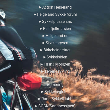
►Action Helgeland
►Helgeland Sykkelforum
►Sykkelplassen.no
►Reinfjellmarsjen
►Helgeland.no
►Styrkeprøven
►Birkebeinerrittet
►Sykkelsiden
►Frisk3 Mosjøen
►Terrengsykling
►Trening
►Sykkelregistret
►Rana Sykkelklubb
►SOCK(Sandnessjøen)