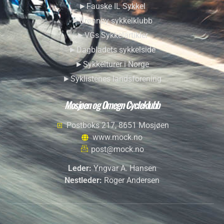
►Fauske IL Sykkel
►Brønnøy sykkelklubb
►VGs Sykkelartikler
►Dagbladets sykkelside
►Sykkelturer i Norge
►Syklistenes landsforening
Mosjøen og Omegn Cycleklubb
Postboks 217, 8651 Mosjøen
www.mock.no
post@mock.no
Leder:
Yngvar A. Hansen
Nestleder:
Roger Andersen