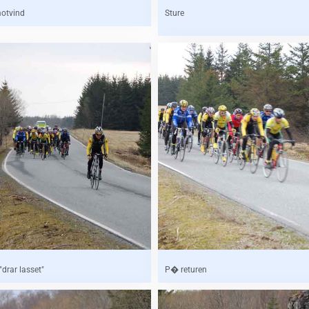
motvind
Sture
drar lasset"
P� returen