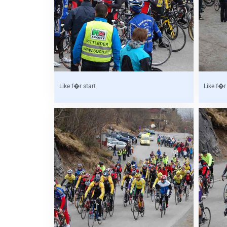
Like f�r start
Like f�r