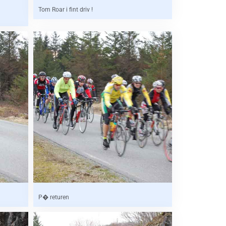
Tom Roar i fint driv !
P� returen