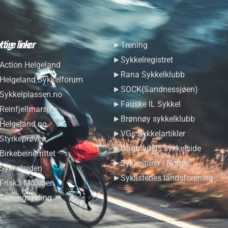
ttige linker
►Trening
►Sykkelregistret
ction Helgeland
►Rana Sykkelklubb
elgeland Sykkelforum
►SOCK(Sandnessjøen)
ykkelplassen.no
►Fauske IL Sykkel
einfjellmarsjen
►Brønnøy sykkelklubb
elgeland.no
►VGs Sykkelartikler
tyrkeprøven
►Dagbladets sykkelside
irkebeinerrittet
►Sykkelturer i Norge
ykkelsiden
►Syklistenes landsforening
risk3 Mosjøen
errengsykling