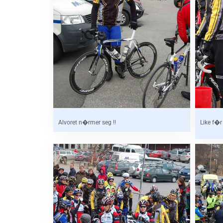
Alvoret n�rmer seg !!
Like f�r