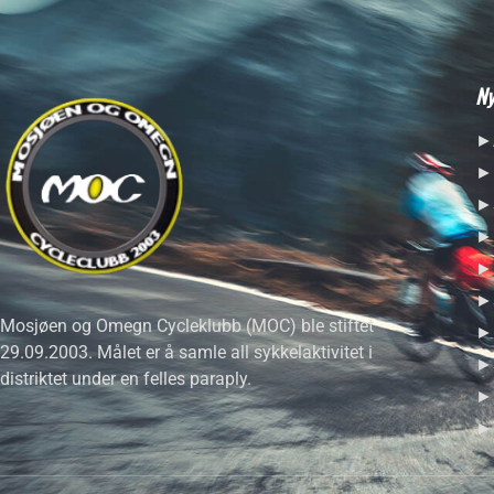
Ny
►A
►H
►S
►R
►H
►S
Mosjøen og Omegn Cycleklubb (MOC) ble stiftet
►B
29.09.2003. Målet er å samle all sykkelaktivitet i
►S
distriktet under en felles paraply.
►F
►T