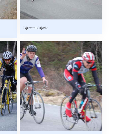
F�rst til S�vik