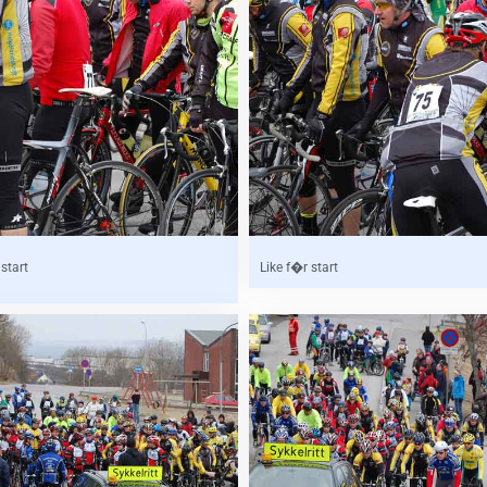
 start
Like f�r start