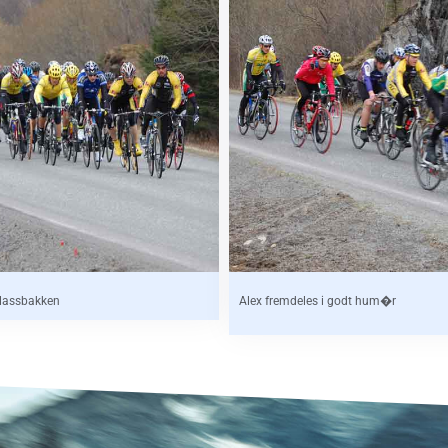
plassbakken
Alex fremdeles i godt hum�r