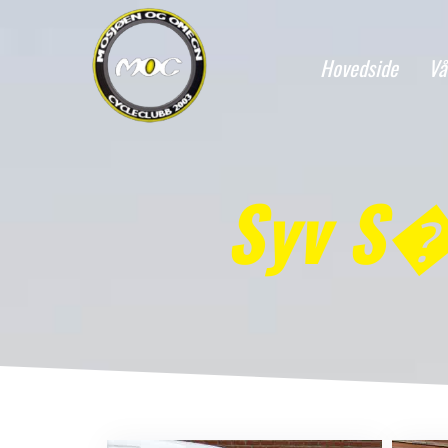
Hovedside
Vå
Syv S�