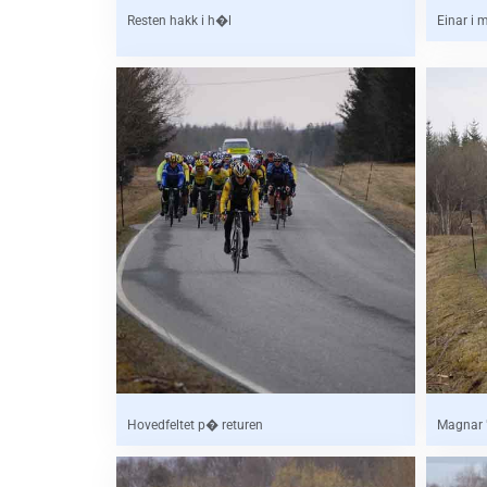
Resten hakk i h�l
Einar i 
Hovedfeltet p� returen
Magnar "