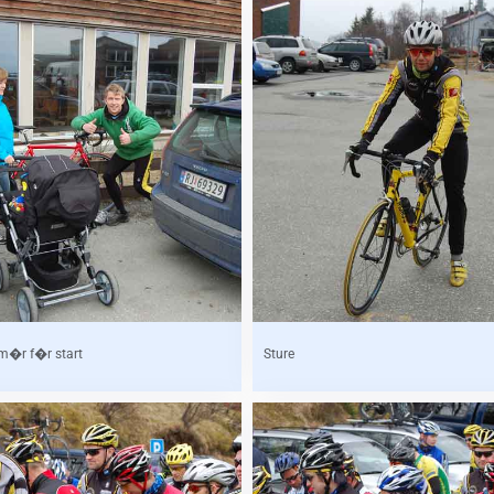
m�r f�r start
Sture