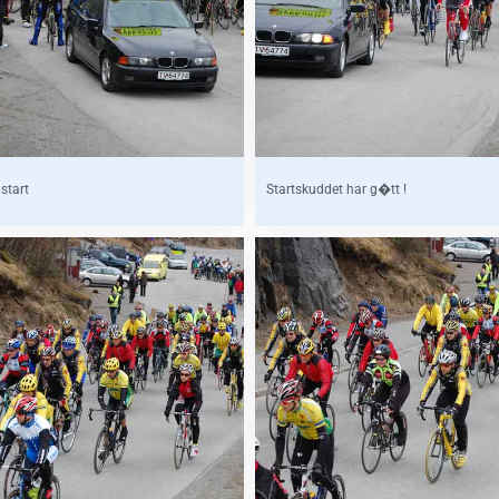
 start
Startskuddet har g�tt !