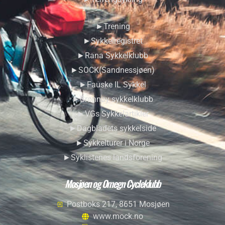
►Trening
►Sykkelregistret
►Rana Sykkelklubb
►SOCK(Sandnessjøen)
►Fauske IL Sykkel
►Brønnøy sykkelklubb
►VGs Sykkelartikler
►Dagbladets sykkelside
►Sykkelturer i Norge
►Syklistenes landsforening
Mosjøen og Omegn Cycleklubb
Postboks 217, 8651 Mosjøen
www.mock.no