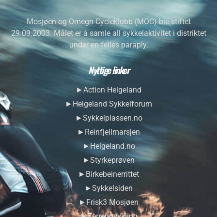
Mosjøen og Omegn Cycleklubb (MOC) ble stiftet
29.09.2003. Målet er å samle all sykkelaktivitet i distriktet
under en felles paraply.
Nyttige linker
►Action Helgeland
►Helgeland Sykkelforum
►Sykkelplassen.no
►Reinfjellmarsjen
►Helgeland.no
►Styrkeprøven
►Birkebeinerrittet
►Sykkelsiden
►Frisk3 Mosjøen
►Terrengsykling