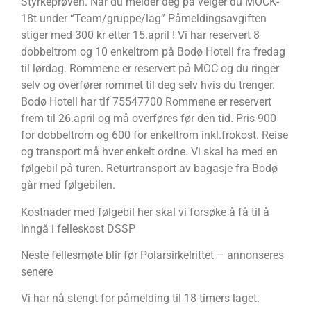
Styrkeprøven. Når du melder deg på velger du MOCK-
18t under “Team/gruppe/lag” Påmeldingsavgiften
stiger med 300 kr etter 15.april ! Vi har reservert 8
dobbeltrom og 10 enkeltrom på Bodø Hotell fra fredag
til lørdag. Rommene er reservert på MOC og du ringer
selv og overfører rommet til deg selv hvis du trenger.
Bodø Hotell har tlf 75547700 Rommene er reservert
frem til 26.april og må overføres før den tid. Pris 900
for dobbeltrom og 600 for enkeltrom inkl.frokost. Reise
og transport må hver enkelt ordne. Vi skal ha med en
følgebil på turen. Returtransport av bagasje fra Bodø
går med følgebilen.
Kostnader med følgebil her skal vi forsøke å få til å
inngå i felleskost DSSP
Neste fellesmøte blir før Polarsirkelrittet – annonseres
senere
Vi har nå stengt for påmelding til 18 timers laget.