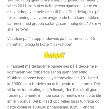
skal jeg?), og gjennomføre trening gjennom vinteren /
våren 2011, som øker deltagerens sjanser til være en
aktiv bidragsyter hele veien til Oslo. God deltagelse på
felles treninger vil være avgjørende for å kunne lykkes
sammen med gruppa så langt som mulig de 540 km vi
skal sørover.
Vi satser på 4 stopp underveis på tilsammen ca. 16
minutter i tillegg til korte “flaskestopp”
Budsjett
Finansielt må deltagerne basere seg på å dekke hele
kostnaden ved forberedelser og gjennomføring.
Klubben sponser begge styrkeprøvelagene 2011 med
kr 30000 som fordeles på deltagende medlemmer. Det
vil kreve innbetalinger til fellesutgifter. Det vil bli gjort
forsøk på å hente inn noe sponsormidler, men dette blir
en rein bonus. Det blir satt opp felles buss tur/retur og
dette koster kr 1500,00 pr passasjer. (OBS – endret