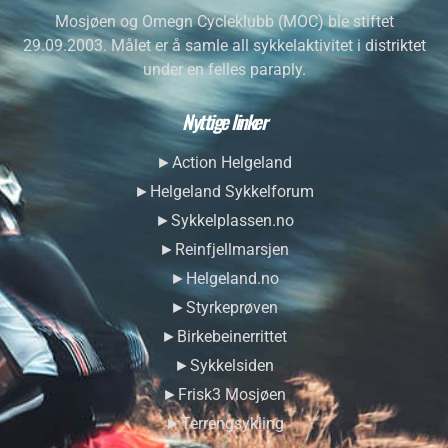
Mosjøen og Omegn Cycleklubb (MOC) ble stiftet
29.09.2003. Målet er å samle all sykkelaktivitet i distriktet
under en felles paraply.
Nyttige linker
►Action Helgeland
►Helgeland Sykkelforum
►Sykkelplassen.no
►Reinfjellmarsjen
►Helgeland.no
►Styrkeprøven
►Birkebeinerrittet
►Sykkelsiden
►Frisk3 Mosjøen
►Terrengsykling