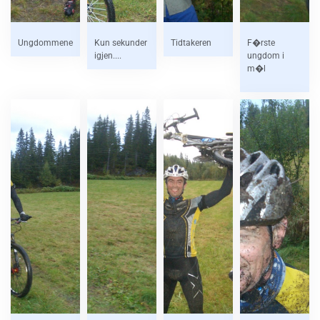
Ungdommene
Kun sekunder
Tidtakeren
F�rste
igjen....
ungdom i
m�l