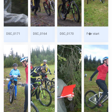
DSC_0171
DSC_0164
DSC_0170
F�r start