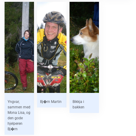
Yngvar,
Bj�rn Martin
Bikkja i
sammen med
bakken
Mona Lisa, og
den gode
hjelperen
Bj�rn