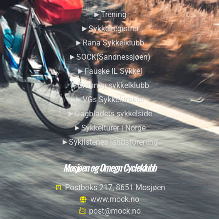
►Trening
►Sykkelregistret
►Rana Sykkelklubb
►SOCK(Sandnessjøen)
►Fauske IL Sykkel
►Brønnøy sykkelklubb
►VGs Sykkelartikler
►Dagbladets sykkelside
►Sykkelturer i Norge
►Syklistenes landsforening
Mosjøen og Omegn Cycleklubb
Postboks 217, 8651 Mosjøen
www.mock.no
post@mock.no