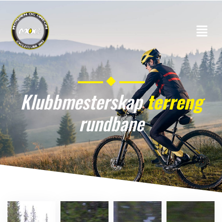
Klubbmesterskap
terreng
rundbane