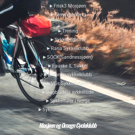
►Frisk3 Mosjøen
►Terrengsykling
►Trening
►Sykkelregistret
►Rana Sykkelklubb
►SOCK(Sandnessjøen)
►Fauske IL Sykkel
►Brønnøy sykkelklubb
►VGs Sykkelartikler
►Dagbladets sykkelside
►Sykkelturer i Norge
►Syklistenes landsforening
Mosjøen og Omegn Cycleklubb