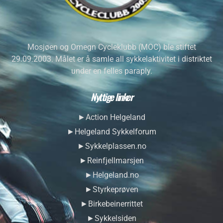
Mosjøen og Omegn Cycleklubb (MOC) ble stiftet
29.09.2003. Målet er å samle all sykkelaktivitet i distriktet
under en felles paraply.
Nyttige linker
►Action Helgeland
►Helgeland Sykkelforum
►Sykkelplassen.no
►Reinfjellmarsjen
►Helgeland.no
►Styrkeprøven
►Birkebeinerrittet
►Sykkelsiden