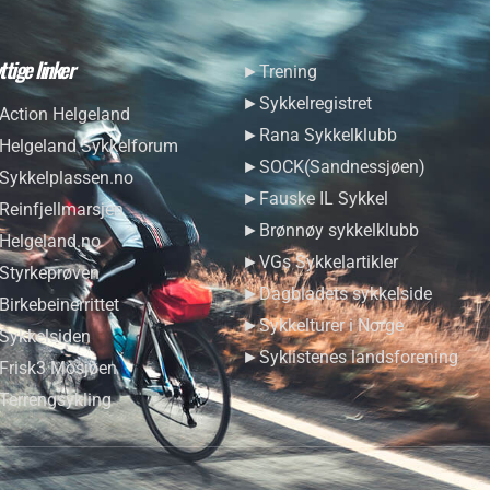
ttige linker
►Trening
►Sykkelregistret
ction Helgeland
►Rana Sykkelklubb
elgeland Sykkelforum
►SOCK(Sandnessjøen)
ykkelplassen.no
►Fauske IL Sykkel
einfjellmarsjen
►Brønnøy sykkelklubb
elgeland.no
►VGs Sykkelartikler
tyrkeprøven
►Dagbladets sykkelside
irkebeinerrittet
►Sykkelturer i Norge
ykkelsiden
►Syklistenes landsforening
risk3 Mosjøen
errengsykling