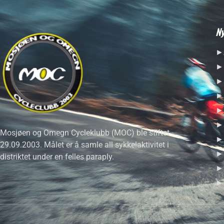
Ny
►A
►H
►S
►R
►H
►S
Mosjøen og Omegn Cycleklubb (MOC) ble stiftet
►B
29.09.2003. Målet er å samle all sykkelaktivitet i
►S
distriktet under en felles paraply.
►F
►T