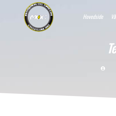
Hovedside
Vå
T