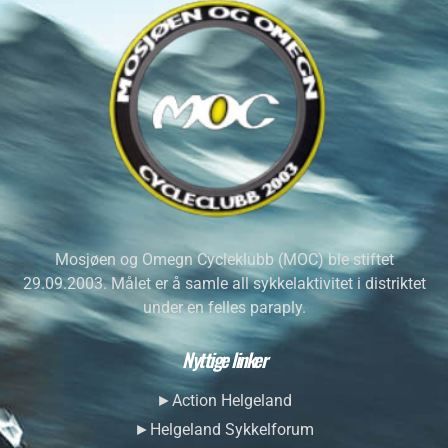
Mosjøen og Omegn Cycleklubb (MOC) ble stiftet
29.09.2003. Målet er å samle all sykkelaktivitet i distriktet
under en felles paraply.
Nyttige linker
►Action Helgeland
►Helgeland Sykkelforum