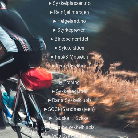
►Sykkelplassen.no
►Reinfjellmarsjen
►Helgeland.no
►Styrkeprøven
►Birkebeinerrittet
►Sykkelsiden
►Frisk3 Mosjøen
►Terrengsykling
►Trening
►Sykkelregistret
►Rana Sykkelklubb
►SOCK(Sandnessjøen)
►Fauske IL Sykkel
►Brønnøy sykkelklubb
►VGs Sykkelartikler