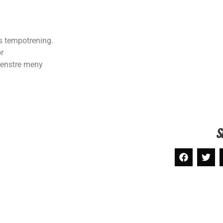
s tempotrening.
ør
 venstre meny
S