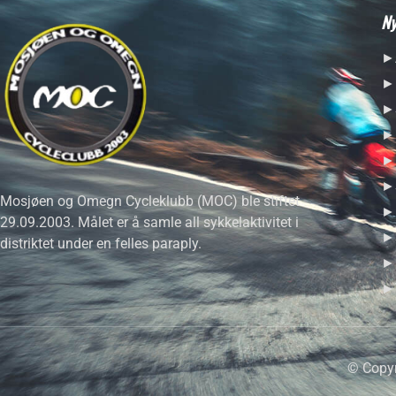
Ny
►A
►H
►S
►R
►H
►S
Mosjøen og Omegn Cycleklubb (MOC) ble stiftet
►B
29.09.2003. Målet er å samle all sykkelaktivitet i
►S
distriktet under en felles paraply.
►F
►T
© Copyr