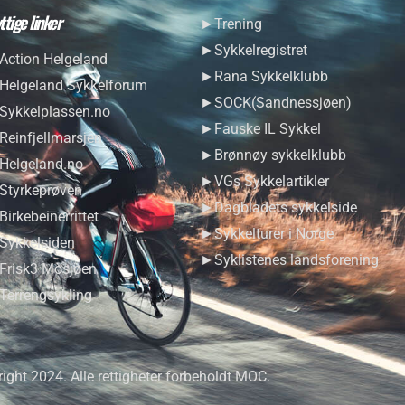
ttige linker
►Trening
►Sykkelregistret
ction Helgeland
►Rana Sykkelklubb
elgeland Sykkelforum
►SOCK(Sandnessjøen)
ykkelplassen.no
►Fauske IL Sykkel
einfjellmarsjen
►Brønnøy sykkelklubb
elgeland.no
►VGs Sykkelartikler
tyrkeprøven
►Dagbladets sykkelside
irkebeinerrittet
►Sykkelturer i Norge
ykkelsiden
►Syklistenes landsforening
risk3 Mosjøen
errengsykling
ight 2024. Alle rettigheter forbeholdt MOC.