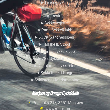
►Terrengsykling
►Trening
►Sykkelregistret
►Rana Sykkelklubb
►SOCK(Sandnessjøen)
►Fauske IL Sykkel
►Brønnøy sykkelklubb
►VGs Sykkelartikler
►Dagbladets sykkelside
►Sykkelturer i Norge
►Syklistenes landsforening
Mosjøen og Omegn Cycleklubb
Postboks 217, 8651 Mosjøen
www.mock.no