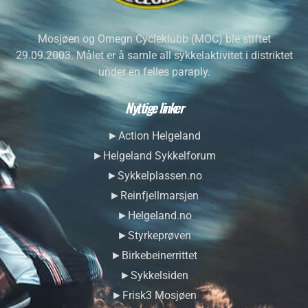
Mosjøen og Omegn Cycleklubb (MOC) ble stiftet
29.09.2003. Målet er å samle all sykkelaktivitet i distriktet
under en felles paraply.
Nyttige linker
►Action Helgeland
►Helgeland Sykkelforum
►Sykkelplassen.no
►Reinfjellmarsjen
►Helgeland.no
►Styrkeprøven
►Birkebeinerrittet
►Sykkelsiden
►Frisk3 Mosjøen