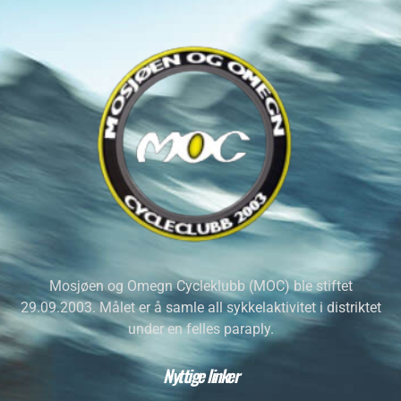
Mosjøen og Omegn Cycleklubb (MOC) ble stiftet
29.09.2003. Målet er å samle all sykkelaktivitet i distriktet
under en felles paraply.
Nyttige linker