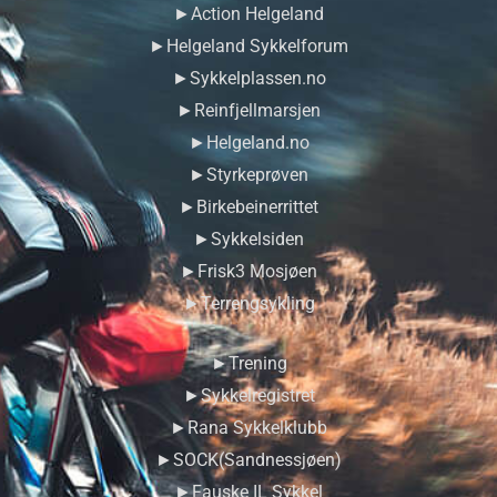
►Action Helgeland
►Helgeland Sykkelforum
►Sykkelplassen.no
►Reinfjellmarsjen
►Helgeland.no
►Styrkeprøven
►Birkebeinerrittet
►Sykkelsiden
►Frisk3 Mosjøen
►Terrengsykling
►Trening
►Sykkelregistret
►Rana Sykkelklubb
►SOCK(Sandnessjøen)
►Fauske IL Sykkel