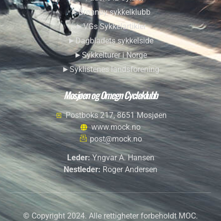
►Brønnøy sykkelklubb
►VGs Sykkelartikler
►Dagbladets sykkelside
►Sykkelturer i Norge
►Syklistenes landsforening
Mosjøen og Omegn Cycleklubb
Postboks 217, 8651 Mosjøen
www.mock.no
post@mock.no
Leder:
Yngvar A. Hansen
Nestleder:
Roger Andersen
© Copyright 2024. Alle rettigheter forbeholdt MOC.