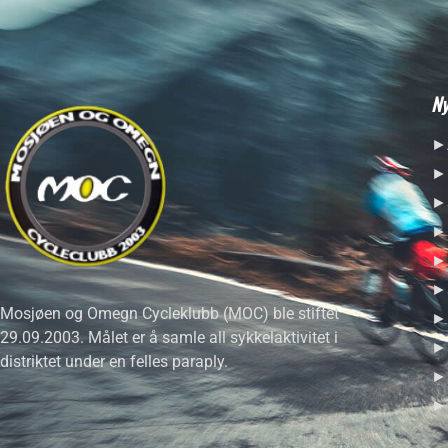
Ny
►A
►H
►S
►R
►H
►S
Mosjøen og Omegn Cycleklubb (MOC) ble stiftet
►B
29.09.2003. Målet er å samle all sykkelaktivitet i
►S
distriktet under en felles paraply.
►F
►T