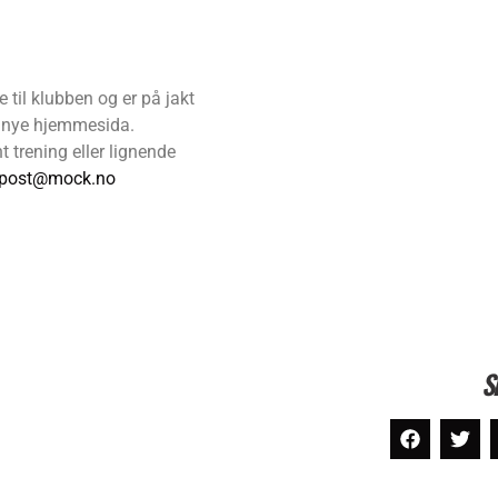
til klubben og er på jakt
en nye hjemmesida.
 trening eller lignende
post@mock.no
S