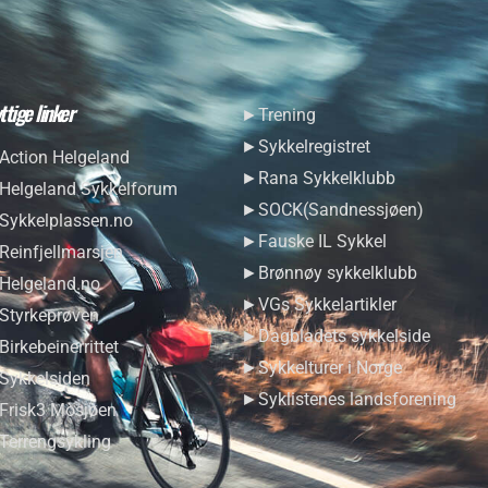
ttige linker
►Trening
►Sykkelregistret
ction Helgeland
►Rana Sykkelklubb
elgeland Sykkelforum
►SOCK(Sandnessjøen)
ykkelplassen.no
►Fauske IL Sykkel
einfjellmarsjen
►Brønnøy sykkelklubb
elgeland.no
►VGs Sykkelartikler
tyrkeprøven
►Dagbladets sykkelside
irkebeinerrittet
►Sykkelturer i Norge
ykkelsiden
►Syklistenes landsforening
risk3 Mosjøen
errengsykling