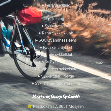
►Terrengsykling
►Trening
►Sykkelregistret
►Rana Sykkelklubb
►SOCK(Sandnessjøen)
►Fauske IL Sykkel
►Brønnøy sykkelklubb
►VGs Sykkelartikler
►Dagbladets sykkelside
►Sykkelturer i Norge
►Syklistenes landsforening
Mosjøen og Omegn Cycleklubb
Postboks 217, 8651 Mosjøen