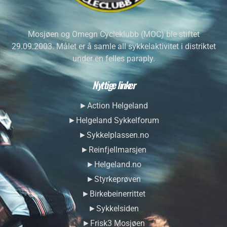
Mosjøen og Omegn Cycleklubb (MOC) ble stiftet
29.09.2003. Målet er å samle all sykkelaktivitet i distriktet
under en felles paraply.
Nyttige linker
►Action Helgeland
►Helgeland Sykkelforum
►Sykkelplassen.no
►Reinfjellmarsjen
►Helgeland.no
►Styrkeprøven
►Birkebeinerrittet
►Sykkelsiden
►Frisk3 Mosjøen