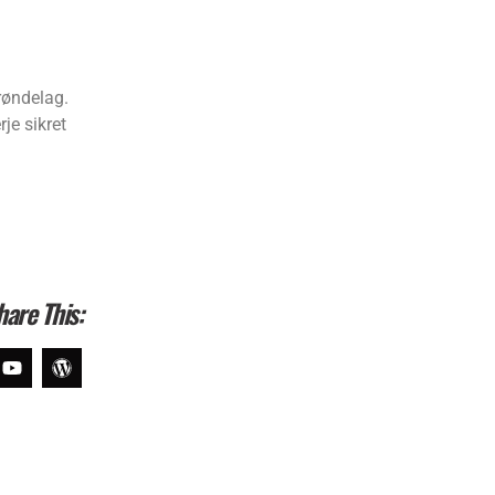
Trøndelag.
rje sikret
hare This: