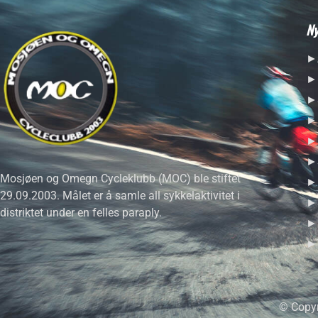
Ny
►A
►H
►S
►R
►H
►S
Mosjøen og Omegn Cycleklubb (MOC) ble stiftet
►B
29.09.2003. Målet er å samle all sykkelaktivitet i
►S
distriktet under en felles paraply.
►F
►T
© Copyr