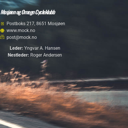
Mosjøen og Omegn Cycleklubb
Postboks 217, 8651 Mosjøen
www.mock.no
post@mock.no
Leder:
Yngvar A. Hansen
Nestleder:
Roger Andersen