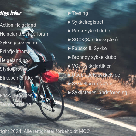
ttige linker
►Trening
►Sykkelregistret
ction Helgeland
►Rana Sykkelklubb
elgeland Sykkelforum
►SOCK(Sandnessjøen)
ykkelplassen.no
►Fauske IL Sykkel
einfjellmarsjen
►Brønnøy sykkelklubb
elgeland.no
►VGs Sykkelartikler
tyrkeprøven
►Dagbladets sykkelside
irkebeinerrittet
►Sykkelturer i Norge
ykkelsiden
►Syklistenes landsforening
risk3 Mosjøen
errengsykling
ight 2024. Alle rettigheter forbeholdt MOC.