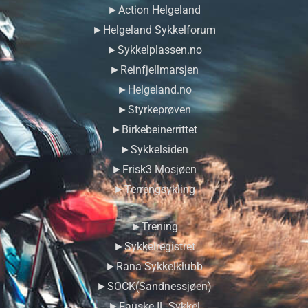
►Action Helgeland
►Helgeland Sykkelforum
►Sykkelplassen.no
►Reinfjellmarsjen
►Helgeland.no
►Styrkeprøven
►Birkebeinerrittet
►Sykkelsiden
►Frisk3 Mosjøen
►Terrengsykling
►Trening
►Sykkelregistret
►Rana Sykkelklubb
►SOCK(Sandnessjøen)
►Fauske IL Sykkel