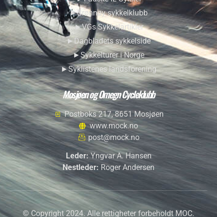
►Brønnøy sykkelklubb
►VGs Sykkelartikler
►Dagbladets sykkelside
►Sykkelturer i Norge
►Syklistenes landsforening
Mosjøen og Omegn Cycleklubb
Postboks 217, 8651 Mosjøen
www.mock.no
post@mock.no
Leder:
Yngvar A. Hansen
Nestleder:
Roger Andersen
© Copyright 2024. Alle rettigheter forbeholdt MOC.