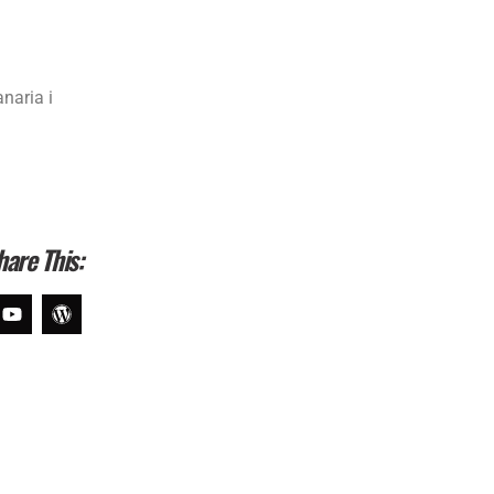
naria i
hare This: