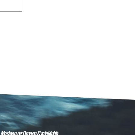
Mosjøen og Omegn Cycleklubb