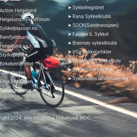
►Sykkelregistret
ction Helgeland
►Rana Sykkelklubb
elgeland Sykkelforum
►SOCK(Sandnessjøen)
ykkelplassen.no
►Fauske IL Sykkel
einfjellmarsjen
►Brønnøy sykkelklubb
elgeland.no
►VGs Sykkelartikler
tyrkeprøven
►Dagbladets sykkelside
irkebeinerrittet
►Sykkelturer i Norge
ykkelsiden
►Syklistenes landsforening
risk3 Mosjøen
errengsykling
ight 2024. Alle rettigheter forbeholdt MOC.