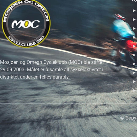
►A
►H
►S
►R
►H
►S
Mosjøen og Omegn Cycleklubb (MOC) ble stiftet
►B
29.09.2003. Målet er å samle all sykkelaktivitet i
►S
distriktet under en felles paraply.
►F
►T
© Copyr